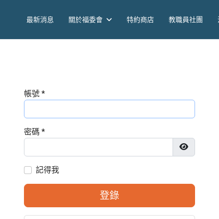
最新消息
關於福委會
特約商店
教職員社團
帳號
*
密碼
*
顯示密碼
記得我
登錄