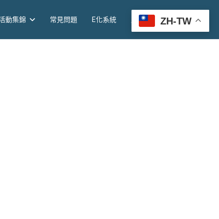
ZH-TW
活動集錦
常見問題
E化系統
尾牙