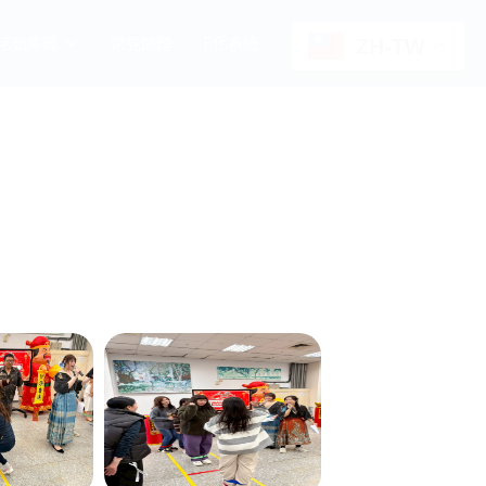
ZH-TW
活動集錦
常見問題
E化系統
尾牙